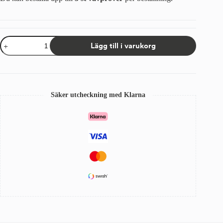
Tygprov
Lägg till i varukorg
Sandatex
33
mängd
Säker utcheckning med Klarna