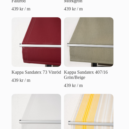
Faluröd
Mörkgrön
439
kr
/ m
439
kr
/ m
Kappa Sandatex 73 Vinröd
Kappa Sandatex 407/16
Grön/Beige
439
kr
/ m
439
kr
/ m