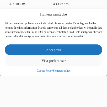
439
kr
/ m
439
kr
/ m
Hantera samtycke
För att ge en bra upplevelse använder vi teknik som cookies för att lagra och/eller
komma åt enhetsinformation. När du samtycker till dessa tekniker kan vi behandla data
som surfbeteende eller unika ID:n på denna webbplats. Om du inte samtycker eller om
du återkallar ditt samtycke kan detta påverka vissa funktioner negativt.
Acceptera
Kappa Sandatex 37
Kappa Sandatex 242
Visa preferenser
Gul/Vit
Ljusgrå/Vit
439
kr
/ m
439
kr
/ m
Cookie Policy
Sekretesspolicy