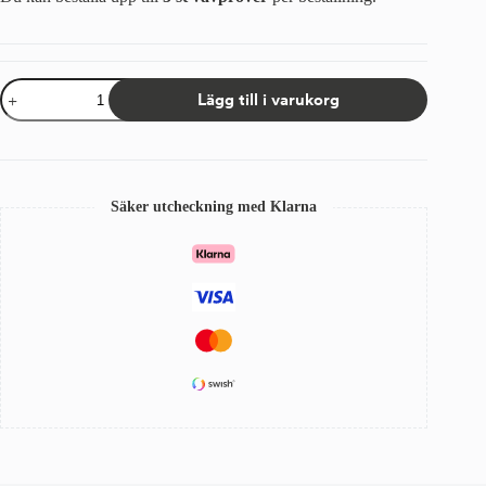
Tygprov
Lägg till i varukorg
Sandatex
407/79
mängd
Säker utcheckning med Klarna