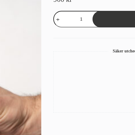
Balkongskydd
Sandatex
73
Vinröd
mängd
Säker utch