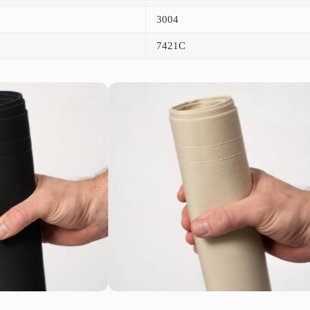
3004
7421C