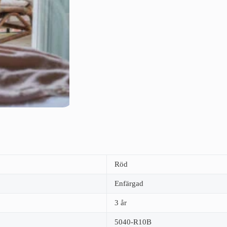
Röd
Enfärgad
3 år
5040-R10B