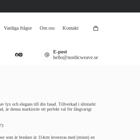
Vanliga frågor
Om oss
Kontakt
Varukorg
E-post
hello@nordicweave.se
 lyx och elegans till din fasad. Tillverkad i slitstarkt
nd, är denna markisväv ett perfekt val för långvarigt
73
por som är bredare är 114cm levereras med (minst) en