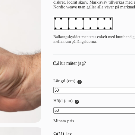
diskret, lodrät skarv. Markisväv tillverkas med
Nordic weave utan gäller alla vävar på marknad
Balkongskyddet monteras enkelt med buntband gen
mellanrum på långsidorna.
Hur mäter jag?
Längd (cm)
Höjd (cm)
Minsta pris
900
kr