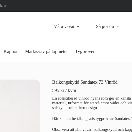
lkor
Våra vävar
Så gör du
Kappor
Markisväv på löpmeter
Tygprover
Balkongskydd Sandatex 73 Vinröd
595
kr
/ kvm
En sofistikerad vinröd nyans som ger en känsla av
material, utformat för att stå emot väder och vi
solskydd och stilren design.
Här kan du beställa gratis tygprov av Sandatex 
Observera att alla vävar, balkongskydd och kap