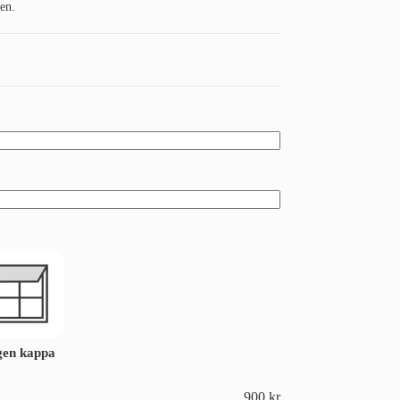
en.
gen kappa
900
kr