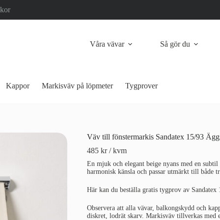
lkor
Våra vävar
Så gör du
Kappor
Markisväv på löpmeter
Tygprover
Väv till fönstermarkis Sandatex 15/93 Ägg
485
kr
/ kvm
En mjuk och elegant beige nyans med en subtil ä
harmonisk känsla och passar utmärkt till både t
Här kan du beställa gratis tygprov av Sandatex 
Observera att alla vävar, balkongskydd och kap
diskret, lodrät skarv. Markisväv tillverkas med