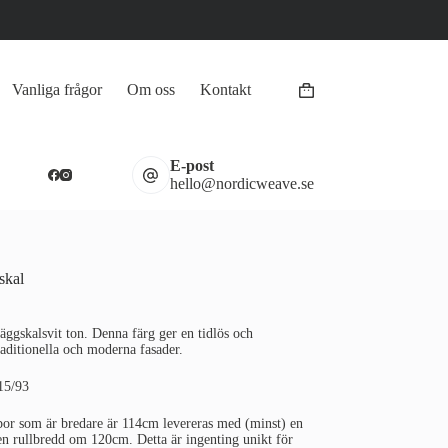
Vanliga frågor
Om oss
Kontakt
Varukorg
E-post
hello@nordicweave.se
skal
ggskalsvit ton. Denna färg ger en tidlös och
raditionella och moderna fasader.
15/93
por som är bredare är 114cm levereras med (minst) en
 en rullbredd om 120cm. Detta är ingenting unikt för