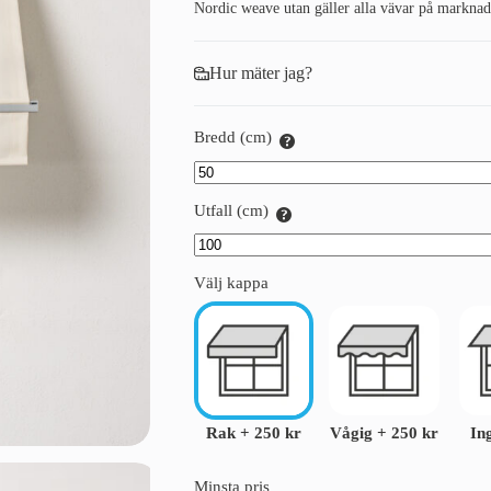
Nordic weave utan gäller alla vävar på marknad
Hur mäter jag?
Bredd (cm)
Utfall (cm)
Välj kappa
Rak
+
250 kr
Vågig
+
250 kr
In
Minsta pris