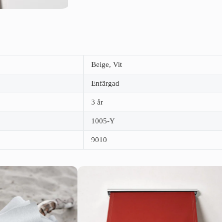
Beige, Vit
Enfärgad
3 år
1005-Y
9010