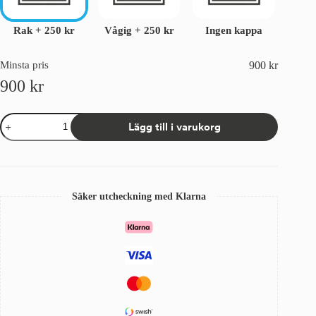
Rak
+
250 kr
Vågig
+
250 kr
Ingen kappa
Minsta pris
900
kr
900
kr
Väv
Lägg till i varukorg
till
fönstermarkis
Sandatex
37
Gul/Vit
mängd
Säker utcheckning med Klarna