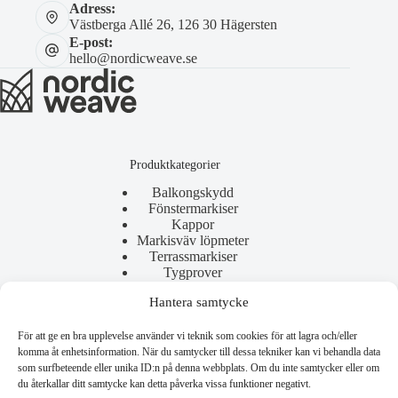
Adress:
Västberga Allé 26, 126 30 Hägersten
E-post:
hello@nordicweave.se
Produktkategorier
Balkongskydd
Fönstermarkiser
Kappor
Markisväv löpmeter
Terrassmarkiser
Tygprover
Hantera samtycke
För att ge en bra upplevelse använder vi teknik som cookies för att lagra och/eller
Användbara länkar
komma åt enhetsinformation. När du samtycker till dessa tekniker kan vi behandla data
som surfbeteende eller unika ID:n på denna webbplats. Om du inte samtycker eller om
Allmänna villkor
du återkallar ditt samtycke kan detta påverka vissa funktioner negativt.
Reklamation