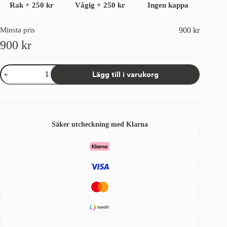
Rak
+
250 kr
Vågig
+
250 kr
Ingen kappa
Minsta pris
900
kr
900
kr
Väv
Lägg till i varukorg
till
fönstermarkis
Sandatex
407/94
Grå
mängd
Säker utcheckning med Klarna