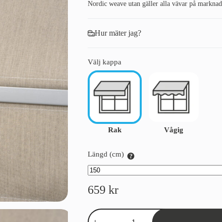
Nordic weave utan gäller alla vävar på marknad
Hur mäter jag?
Välj kappa
Rak
Vågig
Längd (cm)
659
kr
Kappa
Sandatex