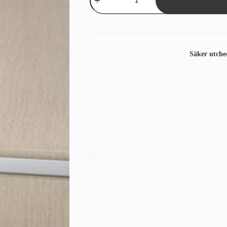
407/727
Grå/Beige
mängd
Säker utch