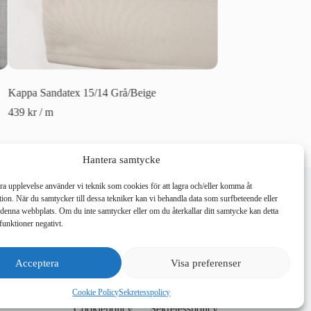
Kappa Sandatex 15/14 Grå/Beige
Kappa Sandatex 5167
439
kr
/ m
439
kr
/ m
Hantera samtycke
E-post:
26, 126 30 Hägersten
hello@nordicweave.se
bra upplevelse använder vi teknik som cookies för att lagra och/eller komma åt
ion. När du samtycker till dessa tekniker kan vi behandla data som surfbeteende eller
denna webbplats. Om du inte samtycker eller om du återkallar ditt samtycke kan detta
funktioner negativt.
Acceptera
Visa preferenser
Cookie Policy
Sekretesspolicy
Cookiepolicy
Sekretesspolicy