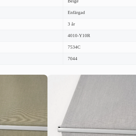
Beige
Enfärgad
3 år
4010-Y10R
7534C
7044