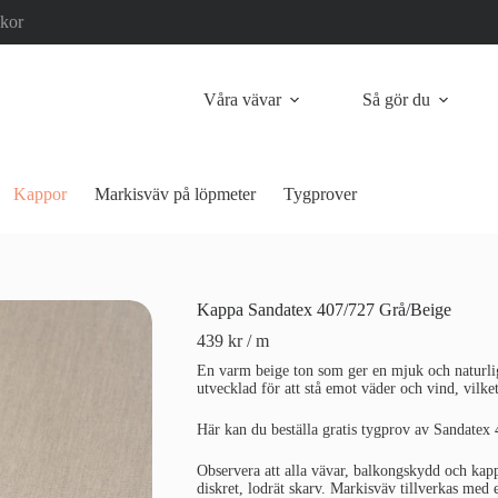
lkor
Våra vävar
Så gör du
Kappor
Markisväv på löpmeter
Tygprover
Kappa Sandatex 407/727 Grå/Beige
439
kr
/ m
En varm beige ton som ger en mjuk och naturlig 
utvecklad för att stå emot väder och vind, vilket 
Här kan du beställa gratis tygprov av Sandatex
Observera att alla vävar, balkongskydd och kap
diskret, lodrät skarv. Markisväv tillverkas med