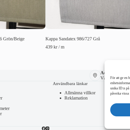
6 Grön/Beige
Kappa Sandatex 986/727 Grå
439
kr
/ m
Adress:
Västberga Allé 
För att ge en 
enhetsinformat
Användbara länkar
unika ID:n på 
Allmänna villkor
påverka vissa 
er
Reklamation
meter
r