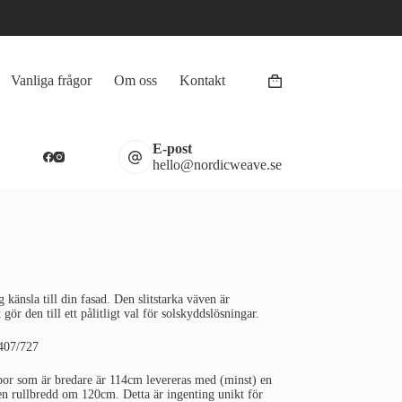
Vanliga frågor
Om oss
Kontakt
Varukorg
E-post
hello@nordicweave.se
känsla till din fasad. Den slitstarka väven är
gör den till ett pålitligt val för solskyddslösningar.
 407/727
por som är bredare är 114cm levereras med (minst) en
 en rullbredd om 120cm. Detta är ingenting unikt för