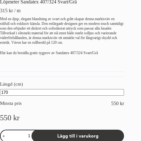
Löpmeter Sandatex 407/324 Svart/Grå
315
kr
/ m
Med en djup, elegant blandning av svart och grått skapar denna markisväv en
stilfull och exklusiv känsla. Den enfärgade designen ger en modern touch samtidigt
som den erbjuder ett diskret och sofistikerat uttryck som passar alla fasader.
Tillverkad i slitstarkt material för att stå emot både starkt solljus och varierande
väderförhållanden, är denna markisväv ett utmärkt val för långvarigt skydd och
estetik. Väven har en rullbredd på 120 cm.
Här kan du beställa gratis tygprov av Sandatex 407/324 Svart/Grå
Längd (cm)
Minsta pris
550
kr
550
kr
Löpmeter
Lägg till i varukorg
Sandatex