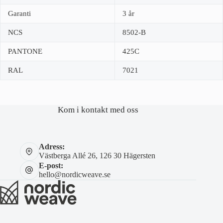
Garanti
3 år
NCS
8502-B
PANTONE
425C
RAL
7021
Kom i kontakt med oss
Adress:
Västberga Allé 26, 126 30 Hägersten
E-post:
hello@nordicweave.se