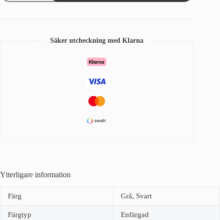
407/324
Svart/Grå
mängd
Säker utcheckning med Klarna
Ytterligare information
Färg
Grå, Svart
Färgtyp
Enfärgad