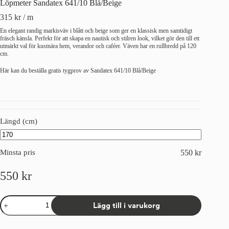
Löpmeter Sandatex 641/10 Blå/Beige
315
kr
/ m
En elegant randig markisväv i blått och beige som ger en klassisk men samtidigt
fräsch känsla. Perfekt för att skapa en nautisk och stilren look, vilket gör den till ett
utmärkt val för kustnära hem, verandor och caféer. Väven har en rullbredd på 120
cm.
Här kan du beställa gratis tygprov av Sandatex 641/10 Blå/Beige
Längd (cm)
Minsta pris
550
kr
550
kr
Löpmeter
Lägg till i varukorg
Sandatex
641/10
Blå/Beige