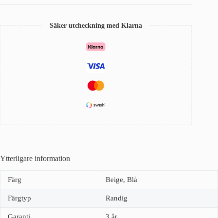
mängd
Säker utcheckning med Klarna
Ytterligare information
Färg
Beige, Blå
Färgtyp
Randig
Garanti
3 år