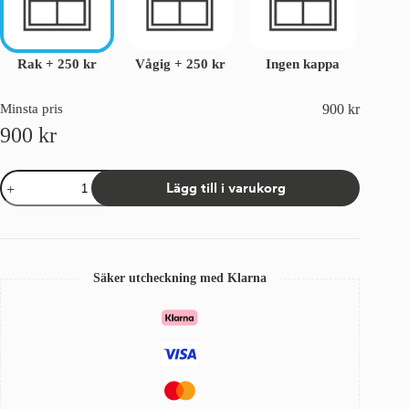
Rak
+
250 kr
Vågig
+
250 kr
Ingen kappa
Minsta pris
900
kr
900
kr
Väv
Lägg till i varukorg
till
terrassmarkis
Sandatex
75
Marinblå
mängd
Säker utcheckning med Klarna