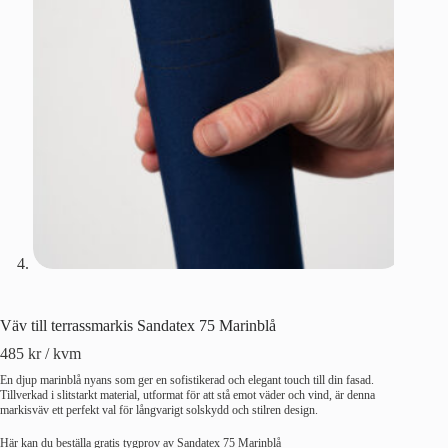
Väv till terrassmarkis Sandatex 75 Marinblå
485
kr
/ kvm
En djup marinblå nyans som ger en sofistikerad och elegant touch till din fasad.
Tillverkad i slitstarkt material, utformat för att stå emot väder och vind, är denna
markisväv ett perfekt val för långvarigt solskydd och stilren design.
Här kan du beställa gratis tygprov av Sandatex 75 Marinblå