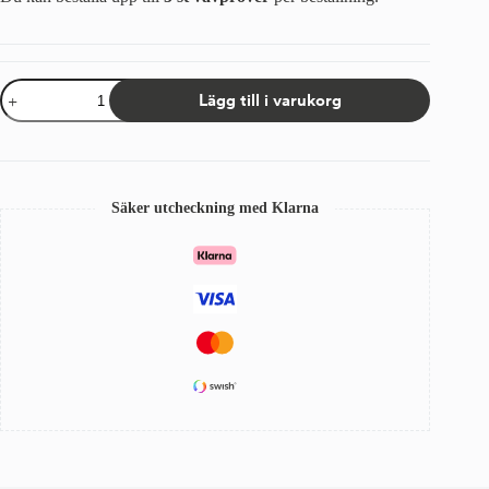
Tygprov
Lägg till i varukorg
Sandatex
15/14
mängd
Säker utcheckning med Klarna