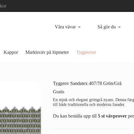
lkor
Våra vävar
Så gör du
Kappor
Markisväv på löpmeter
Tygprover
Tygprov Sandatex 407/78 Grön/Grå
Gratis
En mjuk och elegant gröngrå nyans. Denna färg 
till både traditionella och moderna fasader.
Du kan beställa upp till
5 st vävprover
per