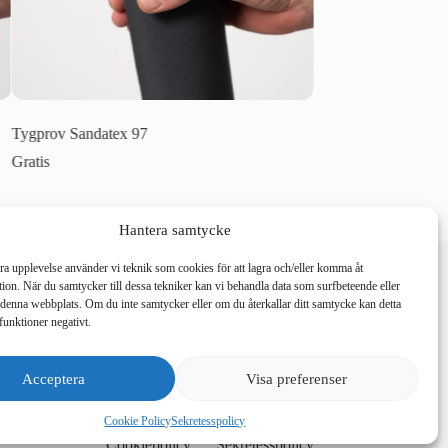
Tygprov Sandatex 97
Tygprov Sandatex 7
Gratis
Gratis
Hantera samtycke
E-post:
26, 126 30 Hägersten
hello@nordicweave.se
bra upplevelse använder vi teknik som cookies för att lagra och/eller komma åt
ion. När du samtycker till dessa tekniker kan vi behandla data som surfbeteende eller
denna webbplats. Om du inte samtycker eller om du återkallar ditt samtycke kan detta
funktioner negativt.
Acceptera
Visa preferenser
Cookie Policy
Sekretesspolicy
Cookiepolicy
Sekretesspolicy