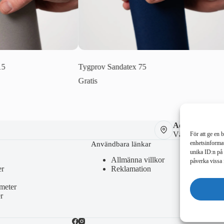
15
Tygprov Sandatex 75
Gratis
Adress:
Västberga Allé 
För att ge en 
enhetsinformat
Användbara länkar
unika ID:n på 
Allmänna villkor
påverka vissa 
er
Reklamation
meter
r