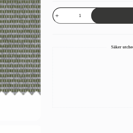
Tygprov
Sandatex
407/78
Grön/Grå
mängd
Säker utch