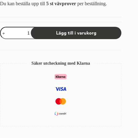
Du kan beställa upp till
5 st vävprover
per beställning.
Tygprov
Lägg till i varukorg
Sandatex
5167/12
mängd
Säker utcheckning med Klarna