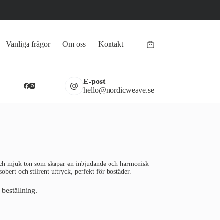
Vanliga frågor
Om oss
Kontakt
Varukorg
E-post
hello@nordicweave.se
och mjuk ton som skapar en inbjudande och harmonisk
bert och stilrent uttryck, perfekt för bostäder.
 beställning.