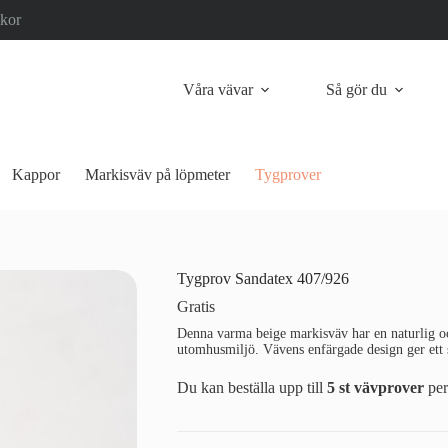
lkor
Våra vävar
Så gör du
Kappor
Markisväv på löpmeter
Tygprover
Tygprov Sandatex 407/926
Gratis
Denna varma beige markisväv har en naturlig 
utomhusmiljö. Vävens enfärgade design ger ett so
Du kan beställa upp till
5 st vävprover
per