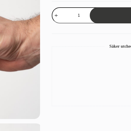
Tygprov
Sandatex
407/926
mängd
Säker utch