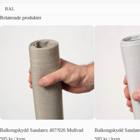
RAL
Relaterade produkter
Balkongskydd Sandatex 407/926 Mullvad
Balkongskydd Sandate
595
kr
/ kvm
595
kr
/ kvm