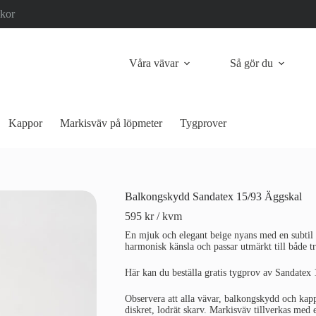
lkor
Våra vävar
Så gör du
Kappor
Markisväv på löpmeter
Tygprover
Balkongskydd Sandatex 15/93 Äggskal
595
kr
/ kvm
En mjuk och elegant beige nyans med en subtil ä
harmonisk känsla och passar utmärkt till både t
Här kan du beställa gratis tygprov av Sandatex 
Observera att alla vävar, balkongskydd och kap
diskret, lodrät skarv. Markisväv tillverkas med