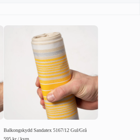
Balkongskydd Sandatex 5167/12 Gul/Grå
Balkongskydd Sanda
595
kr
/ kvm
595
kr
/ kvm