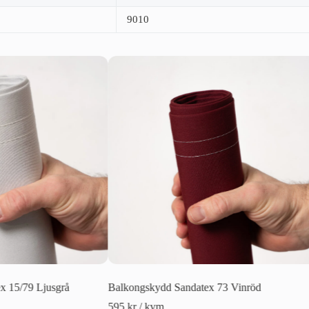
9010
x 15/79 Ljusgrå
Balkongskydd Sandatex 73 Vinröd
595
kr
/ kvm