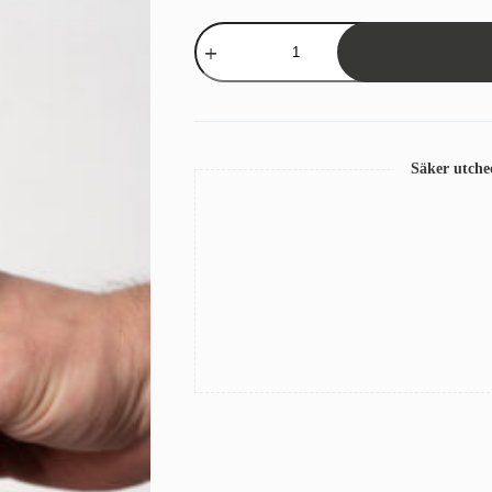
Balkongskydd
Sandatex
15/93
Äggskal
mängd
Säker utch