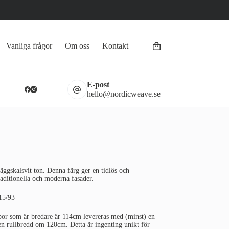
Vanliga frågor
Om oss
Kontakt
Varukorg
E-post
hello@nordicweave.se
ggskalsvit ton. Denna färg ger en tidlös och
raditionella och moderna fasader.
15/93
por som är bredare är 114cm levereras med (minst) en
 en rullbredd om 120cm. Detta är ingenting unikt för