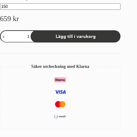
659
kr
Kappa
Lägg till i varukorg
Sandatex
13
Klarblå
mängd
Säker utcheckning med Klarna