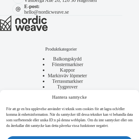
Västberga Allé 26, 126 30 Hägersten
E-post:
hello@nordicweave.se
Produktkategorier
Balkongskydd
Fönstermarkiser
Kappor
Markisväv löpmeter
Terrassmarkiser
Tygprover
Hantera samtycke
För att ge en bra upplevelse använder vi teknik som cookies för att lagra och/eller
Användbara länkar
komma åt enhetsinformation. När du samtycker till dessa tekniker kan vi behandla data
som surfbeteende eller unika ID:n på denna webbplats. Om du inte samtycker eller om
Allmänna villkor
du återkallar ditt samtycke kan detta påverka vissa funktioner negativt.
Reklamation
Copyright © 2026 - Nordic Weave