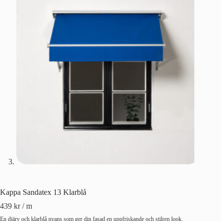
Kappa Sandatex 13 Klarblå
439
kr
/ m
En djärv och klarblå nyans som ger din fasad en uppfriskande och stilren look.