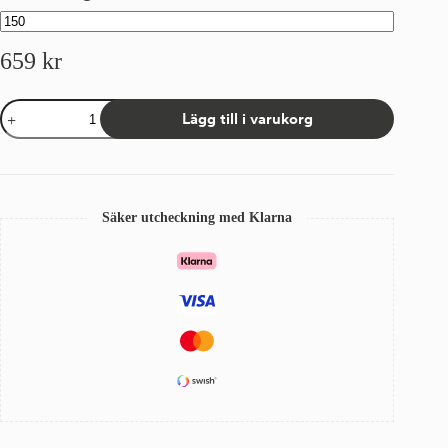
659
kr
Kappa
Lägg till i varukorg
Sandatex
84
Faluröd
mängd
Säker utcheckning med Klarna