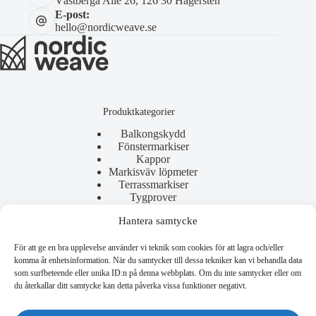
Västberga Allé 26, 126 30 Hägersten
E-post:
hello@nordicweave.se
Produktkategorier
Balkongskydd
Fönstermarkiser
Kappor
Markisväv löpmeter
Terrassmarkiser
Tygprover
Hantera samtycke
För att ge en bra upplevelse använder vi teknik som cookies för att lagra och/eller
Användbara länkar
komma åt enhetsinformation. När du samtycker till dessa tekniker kan vi behandla data
som surfbeteende eller unika ID:n på denna webbplats. Om du inte samtycker eller om
Allmänna villkor
du återkallar ditt samtycke kan detta påverka vissa funktioner negativt.
Reklamation
Copyright © 2026 - Nordic Weave