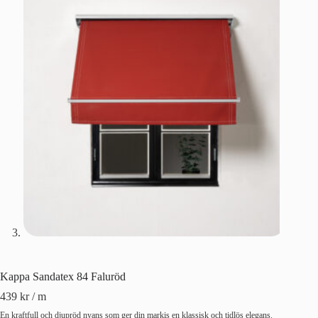
Kappa Sandatex 84 Faluröd
439
kr
/ m
En kraftfull och djupröd nyans som ger din markis en klassisk och tidlös elegans.