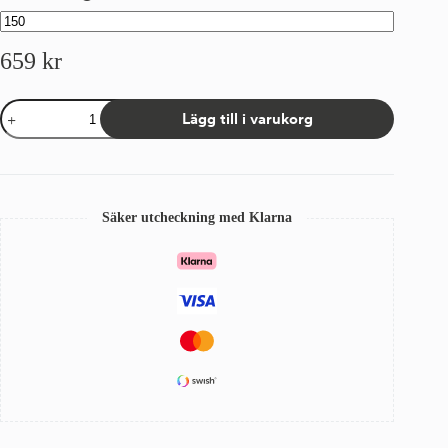
659
kr
Kappa
Lägg till i varukorg
Sandatex
15/1
Naturvit
mängd
Säker utcheckning med Klarna