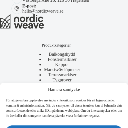
Västberga Allé 26, 126 30 Hägersten
E-post:
hello@nordicweave.se
Produktkategorier
Balkongskydd
Fönstermarkiser
Kappor
Markisväv löpmeter
Terrassmarkiser
Tygprover
Hantera samtycke
För att ge en bra upplevelse använder vi teknik som cookies för att lagra och/eller
Användbara länkar
komma åt enhetsinformation. När du samtycker till dessa tekniker kan vi behandla data
som surfbeteende eller unika ID:n på denna webbplats. Om du inte samtycker eller om
Allmänna villkor
du återkallar ditt samtycke kan detta påverka vissa funktioner negativt.
Reklamation
Copyright © 2026 - Nordic Weave