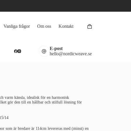
Vanliga frågor
Om oss
Kontakt
Varukorg
E-post
hello@nordicweave.se
h varm känsla, idealisk för en harmonisk
et gör den till en hållbar och stilfull lösning för
15/14
por som är bredare är 114cm levereras med (minst) en