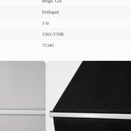
Beige, Grå
Enfärgad
3 år
1502-Y50R
7534C