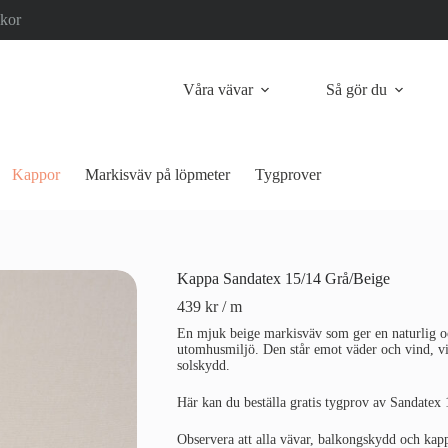
lkor
Våra vävar
Så gör du
Kappor
Markisväv på löpmeter
Tygprover
Kappa Sandatex 15/14 Grå/Beige
439
kr
/ m
En mjuk beige markisväv som ger en naturlig oc
utomhusmiljö. Den står emot väder och vind, vilk
solskydd.
Här kan du beställa gratis tygprov av Sandatex 
Observera att alla vävar, balkongskydd och kap