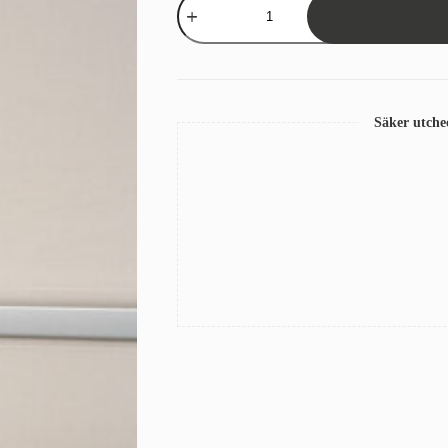
Sandatex
15/14
Grå/Beige
mängd
Säker utch