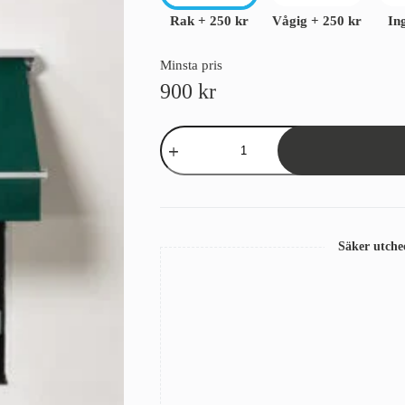
Rak
+
250 kr
Vågig
+
250 kr
In
Minsta pris
900
kr
Väv
till
terrassmarkis
Sandatex
5
Mörkgrön
mängd
Säker utch