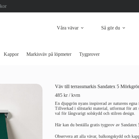
lkor
Våra vävar
Så gör du
Kappor
Markisväv på löpmeter
Tygprover
Väv till terrassmarkis Sandatex 5 Mörkgrö
485
kr
/ kvm
En djupgrön nyans inspirerad av naturens egna fä
Tillverkad i slitstarkt material, utformat för at
val för långvarigt solskydd och stilren design.
Här kan du beställa gratis tygprov av Sandatex 
Observera att alla vävar, balkongskydd och kap