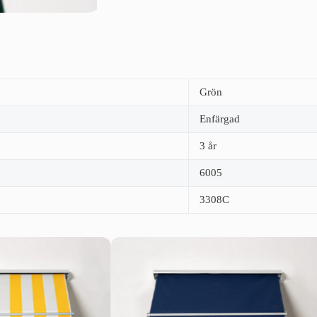
Grön
Enfärgad
3 år
6005
3308C