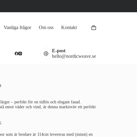
Vanliga frågor
Om oss
Kontakt
Varukorg
E-post
hello@nordicweave.se
n
rger – perfekt för en tidlös och elegant fasad.
t stå emot väder och vind, är denna markisväv ett perfekt
5
por som är bredare är 114cm levereras med (minst) en