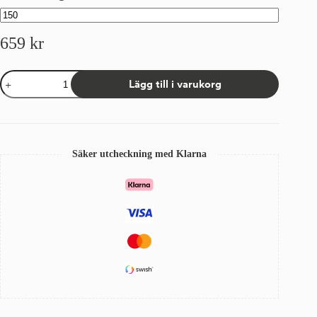
659
kr
Kappa
Lägg till i varukorg
Sandatex
5167/97
Grå/Vit
mängd
Säker utcheckning med Klarna