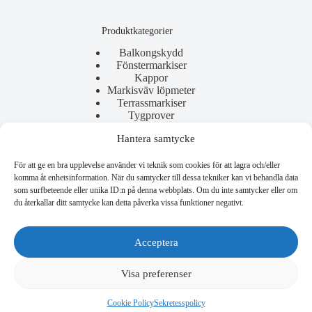
Produktkategorier
Balkongskydd
Fönstermarkiser
Kappor
Markisväv löpmeter
Terrassmarkiser
Tygprover
Hantera samtycke
För att ge en bra upplevelse använder vi teknik som cookies för att lagra och/eller
Användbara länkar
komma åt enhetsinformation. När du samtycker till dessa tekniker kan vi behandla data
som surfbeteende eller unika ID:n på denna webbplats. Om du inte samtycker eller om
Allmänna villkor
du återkallar ditt samtycke kan detta påverka vissa funktioner negativt.
Reklamation
Copyright © 2026 - Nordic Weave
Acceptera
Visa preferenser
Cookie Policy
Sekretesspolicy